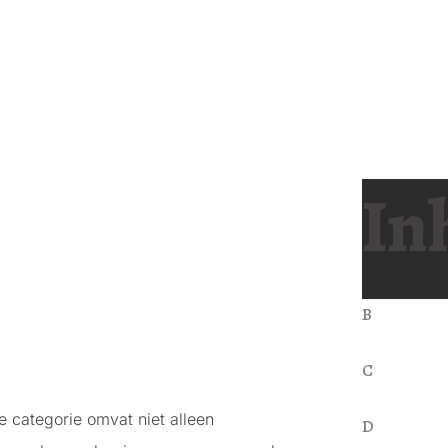
In
B
C
categorie omvat niet alleen
D