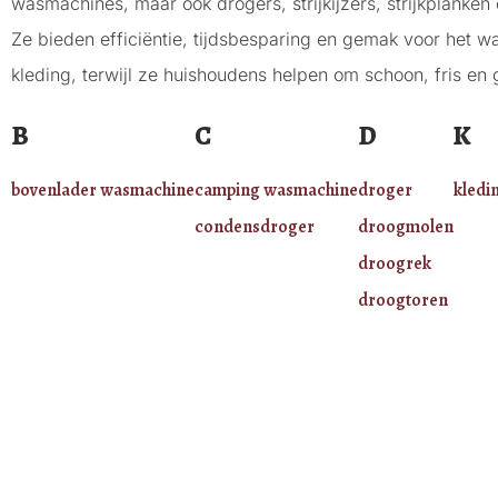
wasmachines, maar ook drogers, strijkijzers, strijkplank
Ze bieden efficiëntie, tijdsbesparing en gemak voor het 
kleding, terwijl ze huishoudens helpen om schoon, fris en 
B
C
D
K
bovenlader wasmachine
camping wasmachine
droger
kledi
condensdroger
droogmolen
droogrek
droogtoren