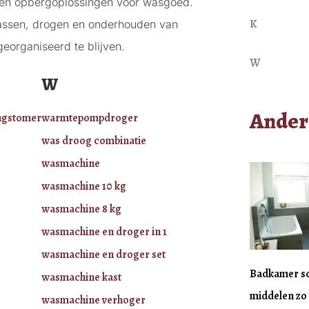
en en opbergoplossingen voor wasgoed.
K
wassen, drogen en onderhouden van
georganiseerd te blijven.
W
W
Ander
ngstomer
warmtepompdroger
was droog combinatie
wasmachine
wasmachine 10 kg
wasmachine 8 kg
wasmachine en droger in 1
wasmachine en droger set
Badkamer s
wasmachine kast
middelen zo 
wasmachine verhoger