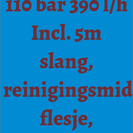
110 bar 390 l/h
Incl. 5m
slang,
reinigingsmid
flesje,