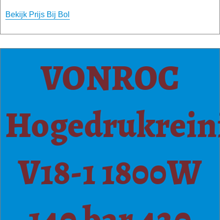
Bekijk Prijs Bij Bol
VONROC
Hogedrukrein
V18-1 1800W
140 bar 420