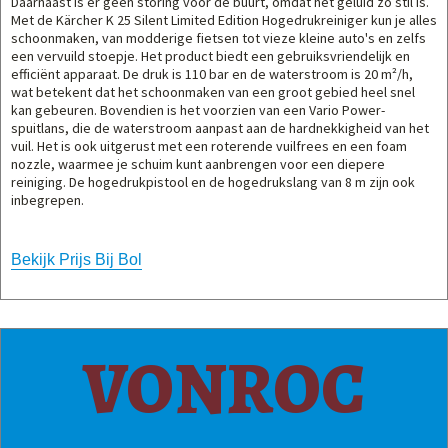
Daarnaast is er geen storing voor de buurt, omdat het geluid zo stil is.
Met de Kärcher K 25 Silent Limited Edition Hogedrukreiniger kun je alles
schoonmaken, van modderige fietsen tot vieze kleine auto's en zelfs
een vervuild stoepje. Het product biedt een gebruiksvriendelijk en
efficiënt apparaat. De druk is 110 bar en de waterstroom is 20 m²/h,
wat betekent dat het schoonmaken van een groot gebied heel snel
kan gebeuren. Bovendien is het voorzien van een Vario Power-
spuitlans, die de waterstroom aanpast aan de hardnekkigheid van het
vuil. Het is ook uitgerust met een roterende vuilfrees en een foam
nozzle, waarmee je schuim kunt aanbrengen voor een diepere
reiniging. De hogedrukpistool en de hogedrukslang van 8 m zijn ook
inbegrepen.
Bekijk Prijs Bij Bol
VONROC