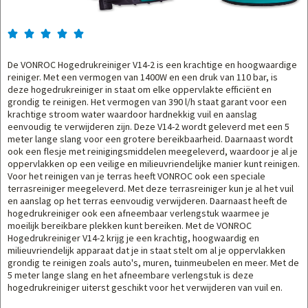





De VONROC Hogedrukreiniger V14-2 is een krachtige en hoogwaardige
reiniger. Met een vermogen van 1400W en een druk van 110 bar, is
deze hogedrukreiniger in staat om elke oppervlakte efficiënt en
grondig te reinigen. Het vermogen van 390 l/h staat garant voor een
krachtige stroom water waardoor hardnekkig vuil en aanslag
eenvoudig te verwijderen zijn. Deze V14-2 wordt geleverd met een 5
meter lange slang voor een grotere bereikbaarheid. Daarnaast wordt
ook een flesje met reinigingsmiddelen meegeleverd, waardoor je al je
oppervlakken op een veilige en milieuvriendelijke manier kunt reinigen.
Voor het reinigen van je terras heeft VONROC ook een speciale
terrasreiniger meegeleverd. Met deze terrasreiniger kun je al het vuil
en aanslag op het terras eenvoudig verwijderen. Daarnaast heeft de
hogedrukreiniger ook een afneembaar verlengstuk waarmee je
moeilijk bereikbare plekken kunt bereiken. Met de VONROC
Hogedrukreiniger V14-2 krijg je een krachtig, hoogwaardig en
milieuvriendelijk apparaat dat je in staat stelt om al je oppervlakken
grondig te reinigen zoals auto's, muren, tuinmeubelen en meer. Met de
5 meter lange slang en het afneembare verlengstuk is deze
hogedrukreiniger uiterst geschikt voor het verwijderen van vuil en.