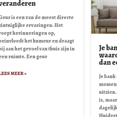
veranderen
Geur is een van de meest directe
zintuiglijke ervaringen. Het
roept herinneringen op,
beinvloedt het humeur en draagt
Je ba
bij aan het gevoel van thuis zijn in
waaro
een ruimte. Een geur
dan e
LEES MEER »
Je bank
moment
uitzien.
is, maa
dagelij
Huidvet,