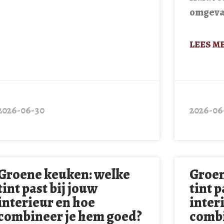
omgeva
LEES ME
2026-06-30
2026-06
Groene keuken: welke
Groen
tint past bij jouw
tint p
interieur en hoe
inter
combineer je hem goed?
combi