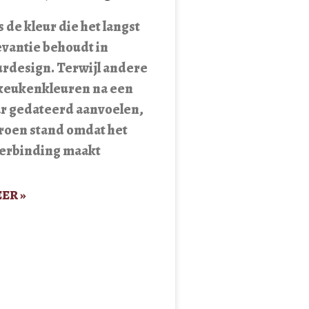
 de kleur die het langst
levantie behoudt in
urdesign. Terwijl andere
keukenkleuren na een
ar gedateerd aanvoelen,
roen stand omdat het
verbinding maakt
ER »