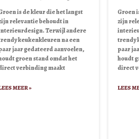
Groen is de kleur die het langst
Groen is
zijn relevantie behoudt in
zijn re
interieurdesign. Terwijl andere
interie
trendy keukenkleuren na een
trendy 
paar jaar gedateerd aanvoelen,
paar ja
houdt groen stand omdat het
houdt g
direct verbinding maakt
direct 
LEES MEER »
LEES ME