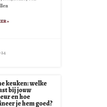
llen
ER »
-24
e keuken: welke
ast bij jouw
ieur en hoe
neer je hem goed?