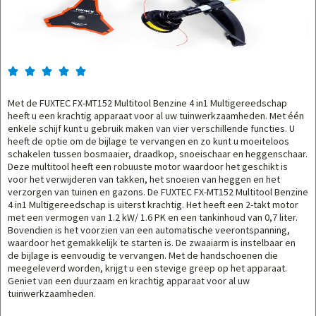





Met de FUXTEC FX-MT152 Multitool Benzine 4 in1 Multigereedschap
heeft u een krachtig apparaat voor al uw tuinwerkzaamheden. Met één
enkele schijf kunt u gebruik maken van vier verschillende functies. U
heeft de optie om de bijlage te vervangen en zo kunt u moeiteloos
schakelen tussen bosmaaier, draadkop, snoeischaar en heggenschaar.
Deze multitool heeft een robuuste motor waardoor het geschikt is
voor het verwijderen van takken, het snoeien van heggen en het
verzorgen van tuinen en gazons. De FUXTEC FX-MT152 Multitool Benzine
4 in1 Multigereedschap is uiterst krachtig. Het heeft een 2-takt motor
met een vermogen van 1.2 kW/ 1.6 PK en een tankinhoud van 0,7 liter.
Bovendien is het voorzien van een automatische veerontspanning,
waardoor het gemakkelijk te starten is. De zwaaiarm is instelbaar en
de bijlage is eenvoudig te vervangen. Met de handschoenen die
meegeleverd worden, krijgt u een stevige greep op het apparaat.
Geniet van een duurzaam en krachtig apparaat voor al uw
tuinwerkzaamheden.