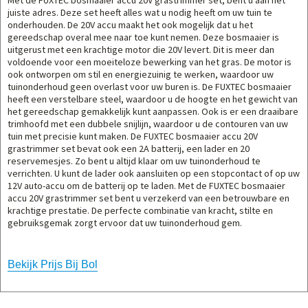
Met de FUXTEC bosmaaier accu 20V grastrimmer set, bent u aan het
juiste adres. Deze set heeft alles wat u nodig heeft om uw tuin te
onderhouden. De 20V accu maakt het ook mogelijk dat u het
gereedschap overal mee naar toe kunt nemen. Deze bosmaaier is
uitgerust met een krachtige motor die 20V levert. Dit is meer dan
voldoende voor een moeiteloze bewerking van het gras. De motor is
ook ontworpen om stil en energiezuinig te werken, waardoor uw
tuinonderhoud geen overlast voor uw buren is. De FUXTEC bosmaaier
heeft een verstelbare steel, waardoor u de hoogte en het gewicht van
het gereedschap gemakkelijk kunt aanpassen. Ook is er een draaibare
trimhoofd met een dubbele snijlijn, waardoor u de contouren van uw
tuin met precisie kunt maken. De FUXTEC bosmaaier accu 20V
grastrimmer set bevat ook een 2A batterij, een lader en 20
reservemesjes. Zo bent u altijd klaar om uw tuinonderhoud te
verrichten. U kunt de lader ook aansluiten op een stopcontact of op uw
12V auto-accu om de batterij op te laden. Met de FUXTEC bosmaaier
accu 20V grastrimmer set bent u verzekerd van een betrouwbare en
krachtige prestatie. De perfecte combinatie van kracht, stilte en
gebruiksgemak zorgt ervoor dat uw tuinonderhoud gem.
Bekijk Prijs Bij Bol