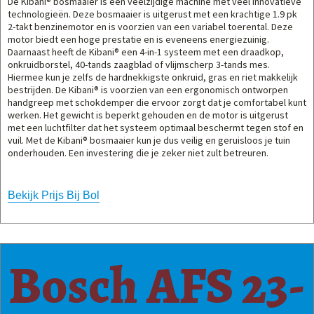
De Kibani® bosmaaier is een veelzijdige machine met veel innovatieve
technologieën. Deze bosmaaier is uitgerust met een krachtige 1.9 pk
2-takt benzinemotor en is voorzien van een variabel toerental. Deze
motor biedt een hoge prestatie en is eveneens energiezuinig.
Daarnaast heeft de Kibani® een 4-in-1 systeem met een draadkop,
onkruidborstel, 40-tands zaagblad of vlijmscherp 3-tands mes.
Hiermee kun je zelfs de hardnekkigste onkruid, gras en riet makkelijk
bestrijden. De Kibani® is voorzien van een ergonomisch ontworpen
handgreep met schokdemper die ervoor zorgt dat je comfortabel kunt
werken. Het gewicht is beperkt gehouden en de motor is uitgerust
met een luchtfilter dat het systeem optimaal beschermt tegen stof en
vuil. Met de Kibani® bosmaaier kun je dus veilig en geruisloos je tuin
onderhouden. Een investering die je zeker niet zult betreuren.
Bekijk Prijs Bij Bol
Bosch AFS 23-