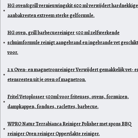
HG oven&grill vernieuwingskit 600 ml verwijdert hardnekkige
aanbakresten extreem sterke gelformule.
HG oven, grill barbecuereiniger 500 ml zelfwerkende
schuimformule reinigt aangebrand en ingebrande vet geschik
voor.
2 x Oven- en magnetronreiniger Verwijdert gemakkelijk vet- e
etensresten uit je oven of magnetron.
Fritel Vetoplosser 500ml voor friteuses, ovens, fornuizen,
dampkappen, fondues, raclettes, barbecue.
WPRO Natur Terrabianca Reiniger Polisher met spons BBQ
reiniger Oven reiniger Oppervlakte reiniger.