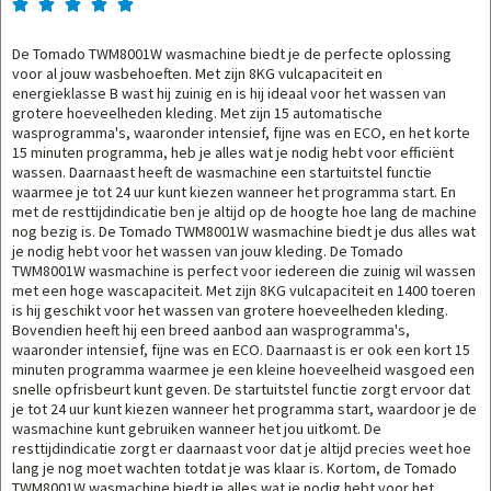





De Tomado TWM8001W wasmachine biedt je de perfecte oplossing
voor al jouw wasbehoeften. Met zijn 8KG vulcapaciteit en
energieklasse B wast hij zuinig en is hij ideaal voor het wassen van
grotere hoeveelheden kleding. Met zijn 15 automatische
wasprogramma's, waaronder intensief, fijne was en ECO, en het korte
15 minuten programma, heb je alles wat je nodig hebt voor efficiënt
wassen. Daarnaast heeft de wasmachine een startuitstel functie
waarmee je tot 24 uur kunt kiezen wanneer het programma start. En
met de resttijdindicatie ben je altijd op de hoogte hoe lang de machine
nog bezig is. De Tomado TWM8001W wasmachine biedt je dus alles wat
je nodig hebt voor het wassen van jouw kleding. De Tomado
TWM8001W wasmachine is perfect voor iedereen die zuinig wil wassen
met een hoge wascapaciteit. Met zijn 8KG vulcapaciteit en 1400 toeren
is hij geschikt voor het wassen van grotere hoeveelheden kleding.
Bovendien heeft hij een breed aanbod aan wasprogramma's,
waaronder intensief, fijne was en ECO. Daarnaast is er ook een kort 15
minuten programma waarmee je een kleine hoeveelheid wasgoed een
snelle opfrisbeurt kunt geven. De startuitstel functie zorgt ervoor dat
je tot 24 uur kunt kiezen wanneer het programma start, waardoor je de
wasmachine kunt gebruiken wanneer het jou uitkomt. De
resttijdindicatie zorgt er daarnaast voor dat je altijd precies weet hoe
lang je nog moet wachten totdat je was klaar is. Kortom, de Tomado
TWM8001W wasmachine biedt je alles wat je nodig hebt voor het