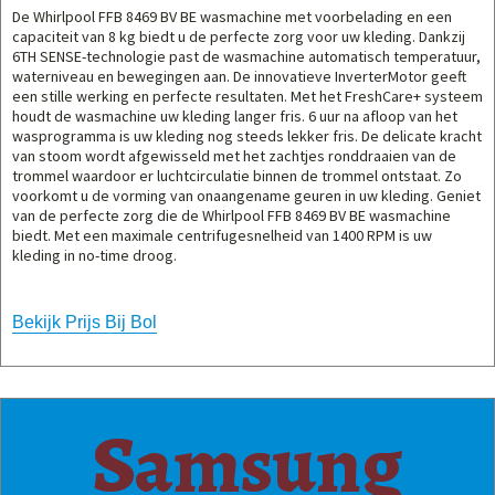
De Whirlpool FFB 8469 BV BE wasmachine met voorbelading en een
capaciteit van 8 kg biedt u de perfecte zorg voor uw kleding. Dankzij
6TH SENSE-technologie past de wasmachine automatisch temperatuur,
waterniveau en bewegingen aan. De innovatieve InverterMotor geeft
een stille werking en perfecte resultaten. Met het FreshCare+ systeem
houdt de wasmachine uw kleding langer fris. 6 uur na afloop van het
wasprogramma is uw kleding nog steeds lekker fris. De delicate kracht
van stoom wordt afgewisseld met het zachtjes ronddraaien van de
trommel waardoor er luchtcirculatie binnen de trommel ontstaat. Zo
voorkomt u de vorming van onaangename geuren in uw kleding. Geniet
van de perfecte zorg die de Whirlpool FFB 8469 BV BE wasmachine
biedt. Met een maximale centrifugesnelheid van 1400 RPM is uw
kleding in no-time droog.
Bekijk Prijs Bij Bol
Samsung