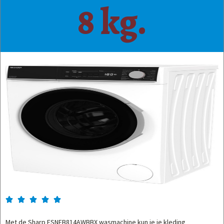
8 kg.





Met de Sharp ESNFB814AWBBX wasmachine kun je je kleding