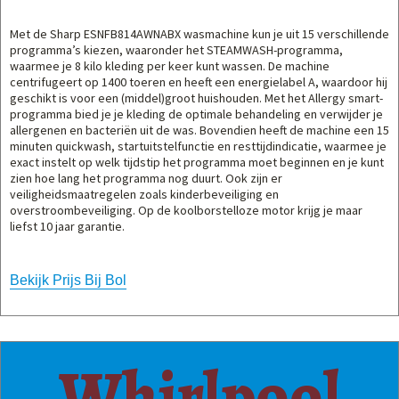
Met de Sharp ESNFB814AWNABX wasmachine kun je uit 15 verschillende
programma’s kiezen, waaronder het STEAMWASH-programma,
waarmee je 8 kilo kleding per keer kunt wassen. De machine
centrifugeert op 1400 toeren en heeft een energielabel A, waardoor hij
geschikt is voor een (middel)groot huishouden. Met het Allergy smart-
programma bied je je kleding de optimale behandeling en verwijder je
allergenen en bacteriën uit de was. Bovendien heeft de machine een 15
minuten quickwash, startuitstelfunctie en resttijdindicatie, waarmee je
exact instelt op welk tijdstip het programma moet beginnen en je kunt
zien hoe lang het programma nog duurt. Ook zijn er
veiligheidsmaatregelen zoals kinderbeveiliging en
overstroombeveiliging. Op de koolborstelloze motor krijg je maar
liefst 10 jaar garantie.
Bekijk Prijs Bij Bol
Whirlpool