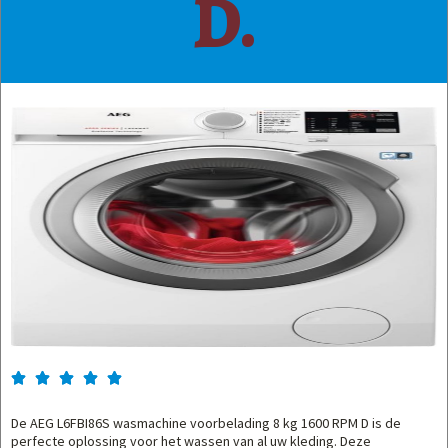
D.





De AEG L6FBI86S wasmachine voorbelading 8 kg 1600 RPM D is de
perfecte oplossing voor het wassen van al uw kleding. Deze