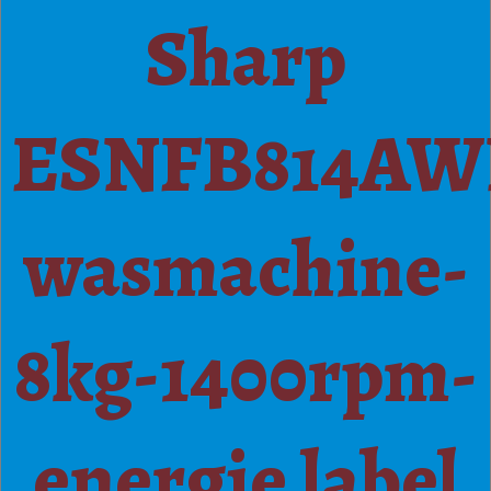
Sharp
ESNFB814AW
wasmachine-
8kg-1400rpm-
energie label