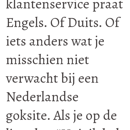
klantenservice praat
Engels. Of Duits. Of
iets anders wat je
misschien niet
verwacht bij een
Nederlandse
goksite. Als je op de