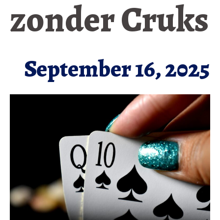
zonder Cruks
September 16, 2025