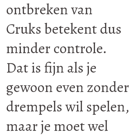
ontbreken van
Cruks betekent dus
minder controle.
Dat is fijn als je
gewoon even zonder
drempels wil spelen,
maar je moet wel