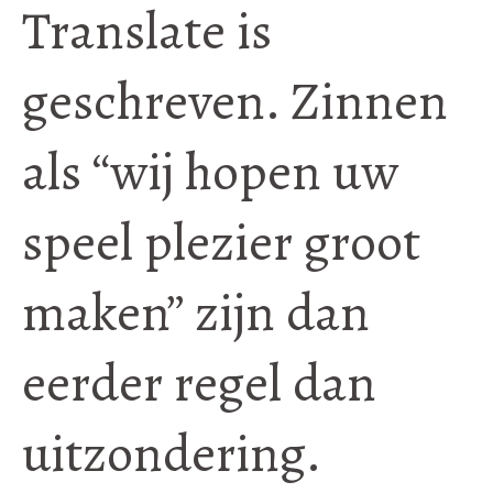
Translate is
geschreven. Zinnen
als “wij hopen uw
speel plezier groot
maken” zijn dan
eerder regel dan
uitzondering.