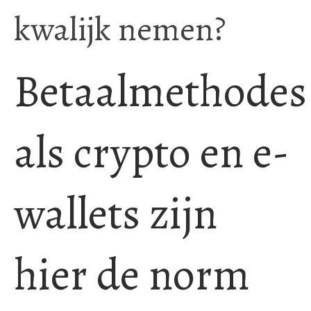
kwalijk nemen?
Betaalmethodes
als crypto en e-
wallets zijn
hier de norm