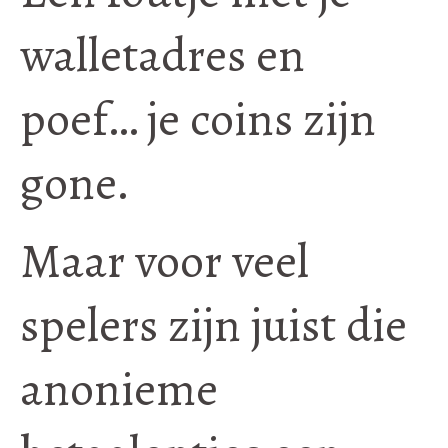
walletadres en
poef… je coins zijn
gone.
Maar voor veel
spelers zijn juist die
anonieme