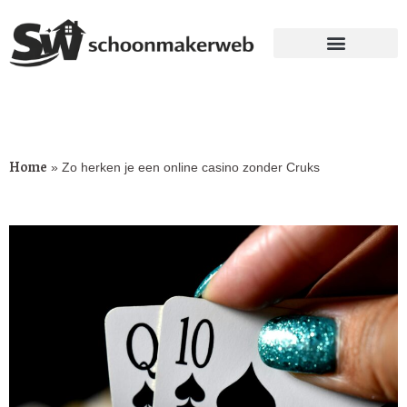
Home
»
Zo herken je een online casino zonder Cruks