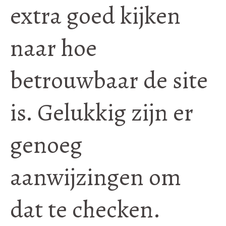
extra goed kijken
naar hoe
betrouwbaar de site
is. Gelukkig zijn er
genoeg
aanwijzingen om
dat te checken.