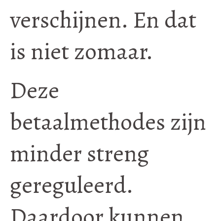
verschijnen. En dat
is niet zomaar.
Deze
betaalmethodes zijn
minder streng
gereguleerd.
Daardoor kunnen