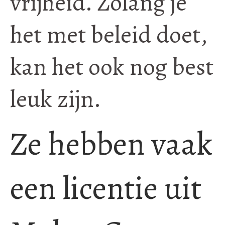
vrijheid. Zolang je
het met beleid doet,
kan het ook nog best
leuk zijn.
Ze hebben vaak
een licentie uit