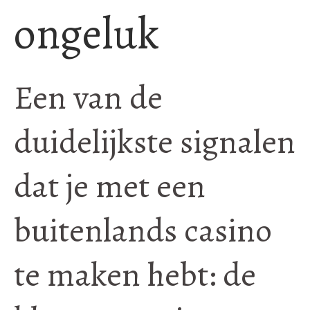
ongeluk
Een van de
duidelijkste signalen
dat je met een
buitenlands casino
te maken hebt: de