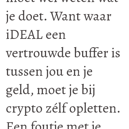
je doet. Want waar
iDEAL een
vertrouwde buffer is
tussen jou en je
geld, moet je bij
crypto zélf opletten.
Een foutje met je