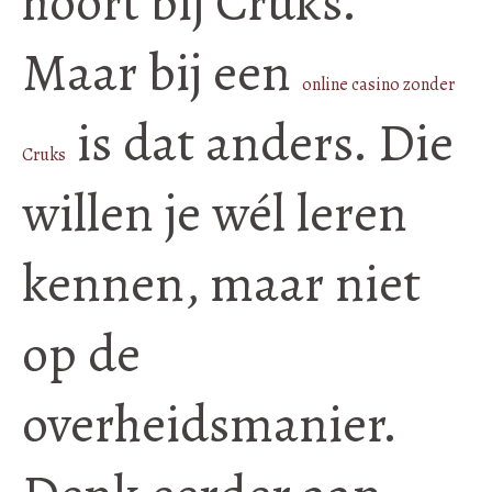
hoort bij Cruks.
Maar bij een
online casino zonder
is dat anders. Die
Cruks
willen je wél leren
kennen, maar niet
op de
overheidsmanier.