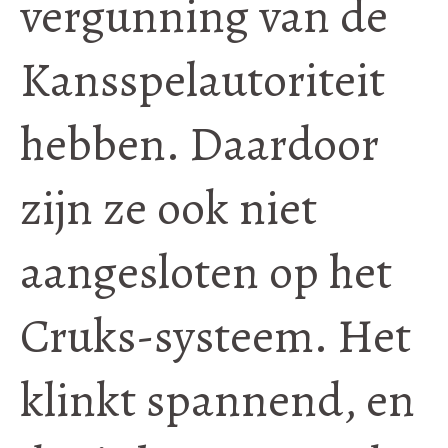
vergunning van de
Kansspelautoriteit
hebben. Daardoor
zijn ze ook niet
aangesloten op het
Cruks-systeem. Het
klinkt spannend, en