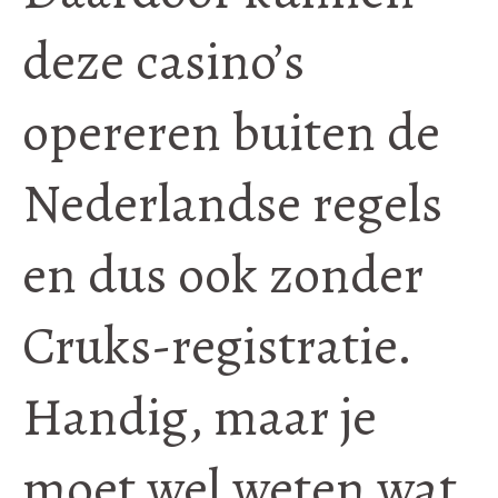
deze casino’s
opereren buiten de
Nederlandse regels
en dus ook zonder
Cruks-registratie.
Handig, maar je
moet wel weten wat