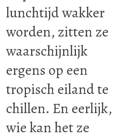
lunchtijd wakker
worden, zitten ze
waarschijnlijk
ergens op een
tropisch eiland te
chillen. En eerlijk,
wie kan het ze