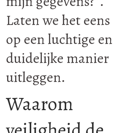
mijn gegevens?”.
Laten we het eens
op een luchtige en
duidelijke manier
uitleggen.
Waarom
veiligheid de