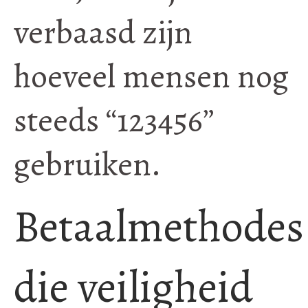
verbaasd zijn
hoeveel mensen nog
steeds “123456”
gebruiken.
Betaalmethodes
die veiligheid