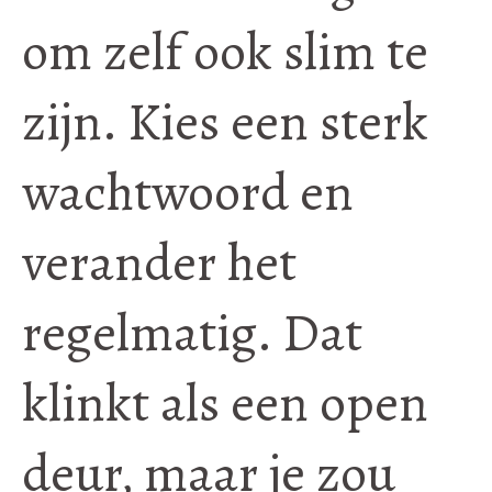
om zelf ook slim te
zijn. Kies een sterk
wachtwoord en
verander het
regelmatig. Dat
klinkt als een open
deur, maar je zou