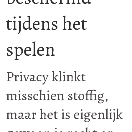
tijdens het
spelen
Privacy klinkt
misschien stoffig,
maar het is eigenlijk