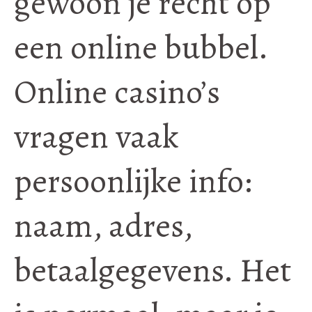
gewoon je recht op
een online bubbel.
Online casino’s
vragen vaak
persoonlijke info:
naam, adres,
betaalgegevens. Het