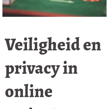
Veiligheid en
privacy in
online