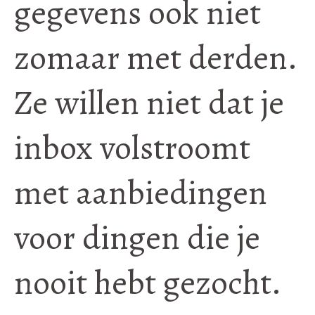
gegevens ook niet
zomaar met derden.
Ze willen niet dat je
inbox volstroomt
met aanbiedingen
voor dingen die je
nooit hebt gezocht.