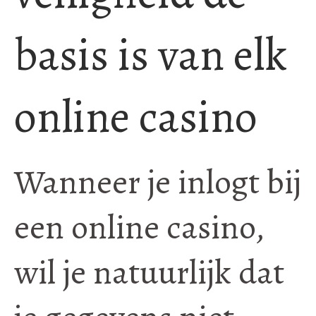
basis is van elk
online casino
Wanneer je inlogt bij
een online casino,
wil je natuurlijk dat