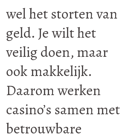
wel het storten van
geld. Je wilt het
veilig doen, maar
ook makkelijk.
Daarom werken
casino’s samen met
betrouwbare