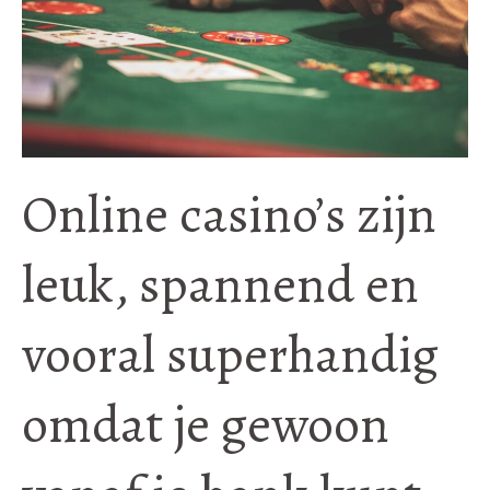
Online casino’s zijn
leuk, spannend en
vooral superhandig
omdat je gewoon