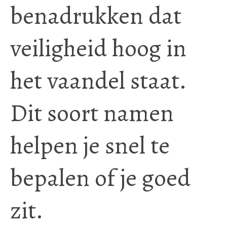
benadrukken dat
veiligheid hoog in
het vaandel staat.
Dit soort namen
helpen je snel te
bepalen of je goed
zit.