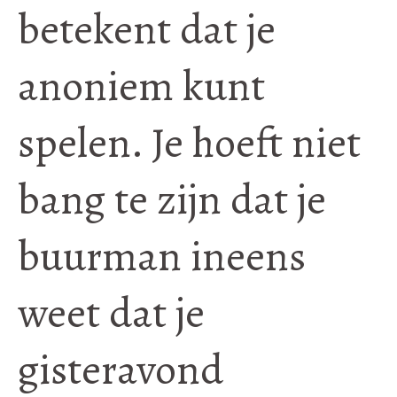
betekent dat je
anoniem kunt
spelen. Je hoeft niet
bang te zijn dat je
buurman ineens
weet dat je
gisteravond