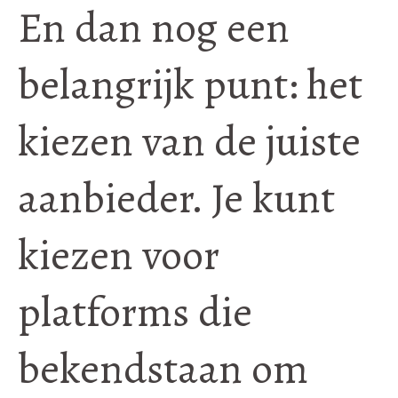
En dan nog een
belangrijk punt: het
kiezen van de juiste
aanbieder. Je kunt
kiezen voor
platforms die
bekendstaan om