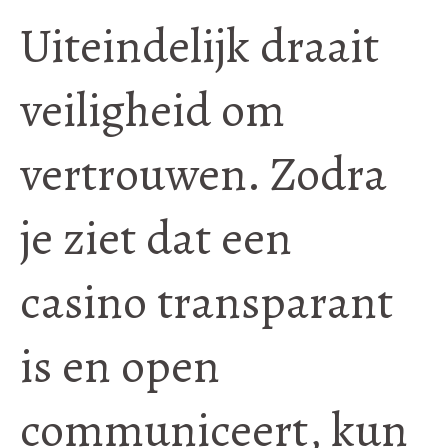
Uiteindelijk draait
veiligheid om
vertrouwen. Zodra
je ziet dat een
casino transparant
is en open
communiceert, kun