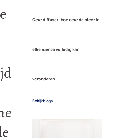
oe
Geur diffuser: hoe geur de sfeer in
elke ruimte volledig kan
jd
veranderen
Bekijk blog »
ne
de