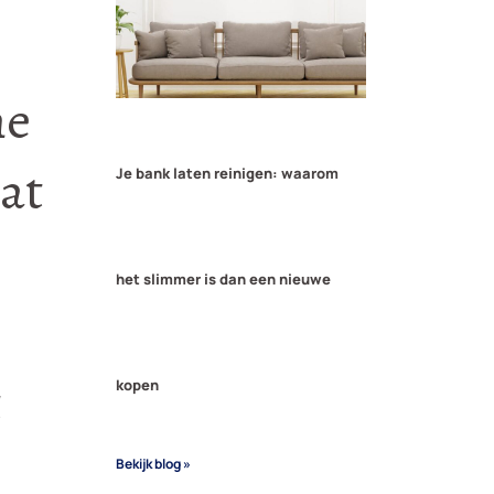
he
at
Je bank laten reinigen: waarom
het slimmer is dan een nieuwe
t
kopen
Bekijk blog »