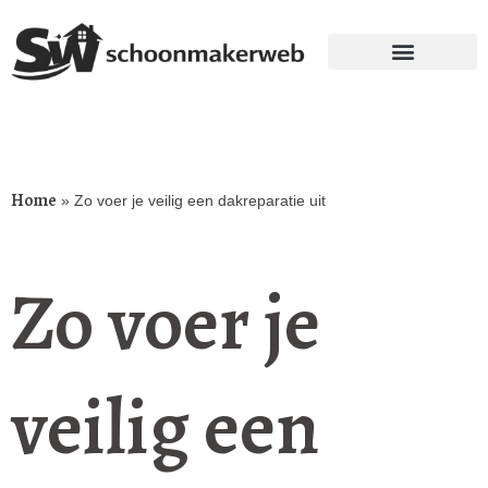
Home
»
Zo voer je veilig een dakreparatie uit
Zo voer je
veilig een