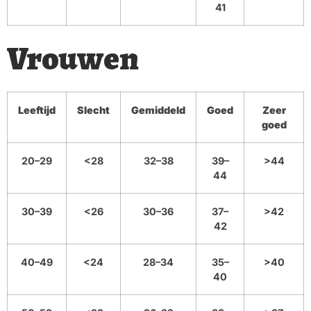
41
Vrouwen
Leeftijd
Slecht
Gemiddeld
Goed
Zeer
goed
20–29
<28
32–38
39–
>44
44
30–39
<26
30–36
37–
>42
42
40–49
<24
28–34
35–
>40
40