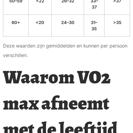
50–59
<22
26–32
33–
>37
37
60+
<20
24–30
31–
>35
35
Deze waarden zijn gemiddelden en kunnen per persoon
verschillen.
Waarom VO2
max afneemt
met de leeftijd