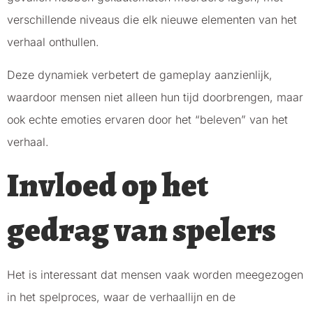
verschillende niveaus die elk nieuwe elementen van het
verhaal onthullen.
Deze dynamiek verbetert de gameplay aanzienlijk,
waardoor mensen niet alleen hun tijd doorbrengen, maar
ook echte emoties ervaren door het “beleven” van het
verhaal.
Invloed op het
gedrag van spelers
Het is interessant dat mensen vaak worden meegezogen
in het spelproces, waar de verhaallijn en de