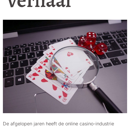
‘verhaal’
De afgelopen jaren heeft de online casino-industrie