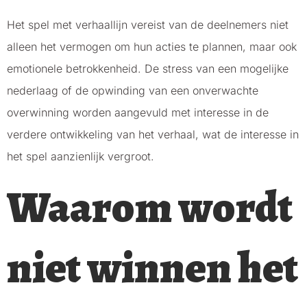
Het spel met verhaallijn vereist van de deelnemers niet
alleen het vermogen om hun acties te plannen, maar ook
emotionele betrokkenheid. De stress van een mogelijke
nederlaag of de opwinding van een onverwachte
overwinning worden aangevuld met interesse in de
verdere ontwikkeling van het verhaal, wat de interesse in
het spel aanzienlijk vergroot.
Waarom wordt
niet winnen het