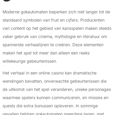
Moderne gokautomaten beperken zich niet langer tot de
standaard symbolen van fruit en cijfers. Producenten
van content op het gebied van kansspelen maken steeds
vaker gebruik van cinema, mythologie en literatuur om
spannende verhaallijnen te creëren. Deze elementen
maken het spel tot meer dan alleen een reeks
willekeurige gebeurtenissen.
Het verhaal in een online casino kan dramatische
wendingen bevatten, onverwachte gebeurtenissen die
de uitkomst van het spel veranderen, unieke personages
waarmee spelers kunnen communiceren, en missies en
quests die extra bonussen opleveren. In sommige
gevallen hebben gokautomaten meerdere lagen, met