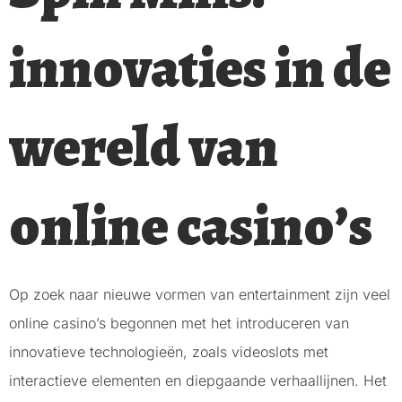
innovaties in de
wereld van
online casino’s
Op zoek naar nieuwe vormen van entertainment zijn veel
online casino’s begonnen met het introduceren van
innovatieve technologieën, zoals videoslots met
interactieve elementen en diepgaande verhaallijnen. Het