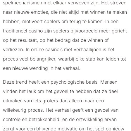
spelmechanismen met elkaar verweven zijn. Het streven
naar nieuwe emoties, die niet altijd met winnen te maken
hebben, motiveert spelers om terug te komen. In een
traditioneel casino zijn spelers bijvoorbeeld meer gericht
op het resultaat, op het bedrag dat ze winnen of
verliezen. In online casino’s met verhaallijnen is het
proces veel belangrijker, waarbij elke stap kan leiden tot
een nieuwe wending in het verhaal.
Deze trend heeft een psychologische basis. Mensen
vinden het leuk om het gevoel te hebben dat ze deel
uitmaken van iets groters dan alleen maar een
willekeurig proces. Het verhaal geeft een gevoel van
controle en betrokkenheid, en de ontwikkeling ervan
zorgt voor een blijvende motivatie om het spel opnieuw