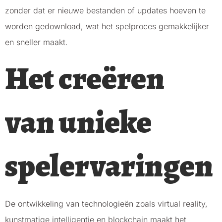
zonder dat er nieuwe bestanden of updates hoeven te
worden gedownload, wat het spelproces gemakkelijker
en sneller maakt.
Het creëren
van unieke
spelervaringen
De ontwikkeling van technologieën zoals virtual reality,
kunstmatige intelligentie en blockchain maakt het