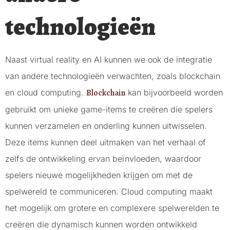
technologieën
Naast virtual reality en AI kunnen we ook de integratie
van andere technologieën verwachten, zoals blockchain
en cloud computing.
Blockchain
kan bijvoorbeeld worden
gebruikt om unieke game-items te creëren die spelers
kunnen verzamelen en onderling kunnen uitwisselen.
Deze items kunnen deel uitmaken van het verhaal of
zelfs de ontwikkeling ervan beïnvloeden, waardoor
spelers nieuwe mogelijkheden krijgen om met de
spelwereld te communiceren. Cloud computing maakt
het mogelijk om grotere en complexere spelwerelden te
creëren die dynamisch kunnen worden ontwikkeld