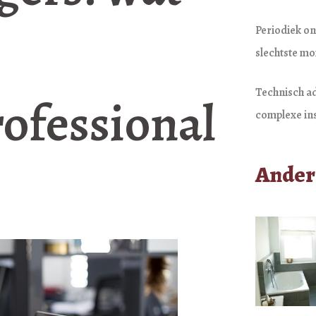
Periodiek on
slechtste m
Technisch ad
ofessional
complexe ins
Ander