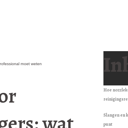
In
rofessional moet weten
or
Hoe nozzleke
reinigingsre
gers: wat
Slangen en 
punt