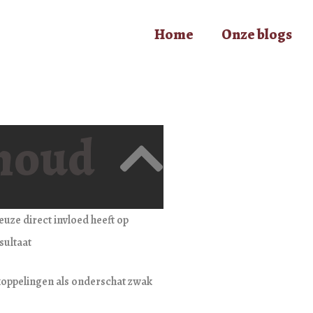
Home
Onze blogs
houd
uze direct invloed heeft op
sultaat
koppelingen als onderschat zwak