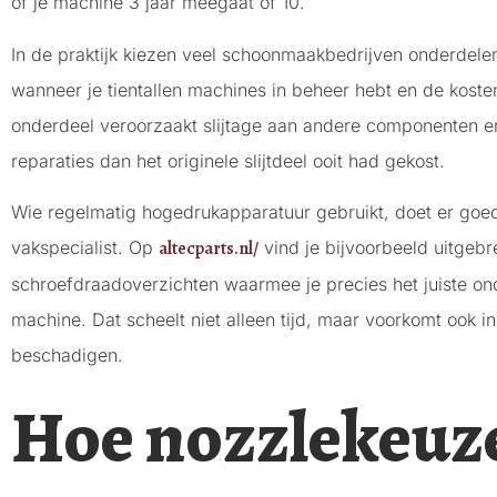
of je machine 3 jaar meegaat of 10.
In de praktijk kiezen veel schoonmaakbedrijven onderdelen o
wanneer je tientallen machines in beheer hebt en de kost
onderdeel veroorzaakt slijtage aan andere componenten en l
reparaties dan het originele slijtdeel ooit had gekost.
Wie regelmatig hogedrukapparatuur gebruikt, doet er goed
vakspecialist. Op
altecparts.nl/
vind je bijvoorbeeld uitgebr
schroefdraadoverzichten waarmee je precies het juiste ond
machine. Dat scheelt niet alleen tijd, maar voorkomt ook i
beschadigen.
Hoe nozzlekeuze