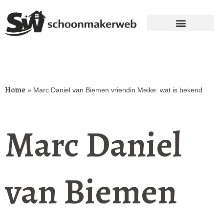
Home
»
Marc Daniel van Biemen vriendin Meike: wat is bekend
Marc Daniel
van Biemen