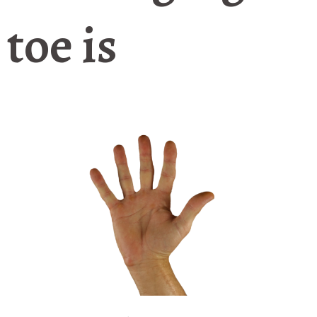
toe is