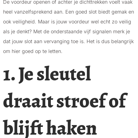
De voordeur openen of achter je dichttrekken voelt vaak
heel vanzelfsprekend aan. Een goed slot biedt gemak en
ook veiligheid. Maar is jouw voordeur wel echt zo veilig
als je denkt? Met de onderstaande vijf signalen merk je
dat jouw slot aan vervanging toe is. Het is dus belangrijk
om hier goed op te letten.
1. Je sleutel
draait stroef of
blijft haken