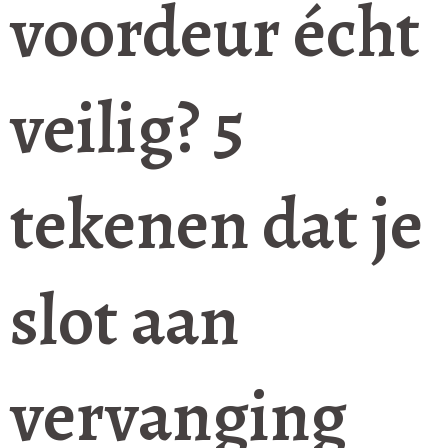
voordeur écht
veilig? 5
tekenen dat je
slot aan
vervanging