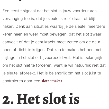
Een eerste signaal dat het slot in jouw voordeur aan
vervanging toe is, dat je sleutel stroef draait of blijft
haken. Denk aan situaties waarbij je de sleutel meerdere
keren heen en weer moet bewegen, dat het slot zwaar
aanvoelt of dat je echt kracht moet zetten om de deur
open of dicht te krijgen. Dat kan te maken hebben met
slijtage in het slot of bijvoorbeeld vuil. Het is belangrijk
om het slot niet te forceren, want je wil natuurlijk niet dat
je sleutel afbreekt. Het is belangrijk om het slot juist te
controleren door een
slotenmaker
.
2. Het slot is