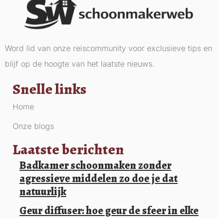
Word lid van onze reiscommunity voor exclusieve tips en
blijf op de hoogte van het laatste nieuws.
Snelle links
Home
Onze blogs
Laatste berichten
Badkamer schoonmaken zonder
agressieve middelen zo doe je dat
natuurlijk
Geur diffuser: hoe geur de sfeer in elke