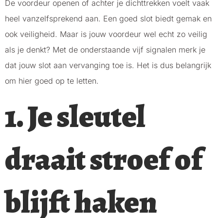
De voordeur openen of achter je dichttrekken voelt vaak
heel vanzelfsprekend aan. Een goed slot biedt gemak en
ook veiligheid. Maar is jouw voordeur wel echt zo veilig
als je denkt? Met de onderstaande vijf signalen merk je
dat jouw slot aan vervanging toe is. Het is dus belangrijk
om hier goed op te letten.
1. Je sleutel
draait stroef of
blijft haken