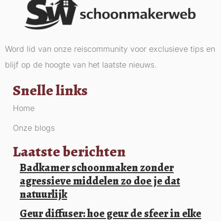
Word lid van onze reiscommunity voor exclusieve tips en
blijf op de hoogte van het laatste nieuws.
Snelle links
Home
Onze blogs
Laatste berichten
Badkamer schoonmaken zonder
agressieve middelen zo doe je dat
natuurlijk
Geur diffuser: hoe geur de sfeer in elke