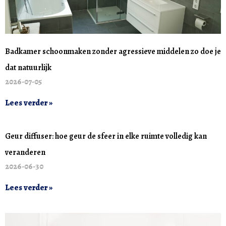
Badkamer schoonmaken zonder agressieve middelen zo doe je
dat natuurlijk
2026-07-05
Lees verder »
Geur diffuser: hoe geur de sfeer in elke ruimte volledig kan
veranderen
2026-06-30
Lees verder »