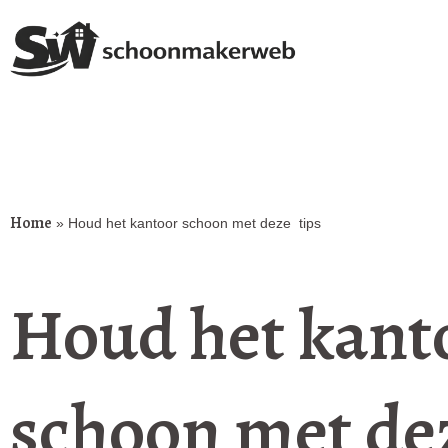
Home
»
Houd het kantoor schoon met deze tips
Houd het kant
schoon met de