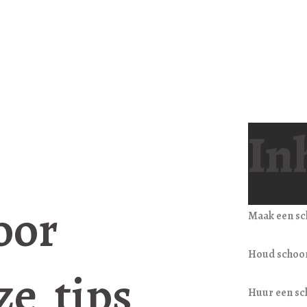
In
oor
Maak een s
Houd schoon
ze tips
Huur een sc