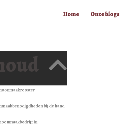
Home
Onze blogs
houd
choonmaakrooster
maakbenodigdheden bij de hand
hoonmaakbedrijf in