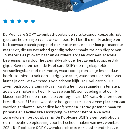





De Pool-care SCIPY zwembadrobot is een uitstekende keuze als het
gaat om het reinigen van uw zwembad. Het biedt u een krachtige en
betrouwbare aandrijving met een motor met een continu permanente
magneet, die uw zwembad grondig schoonmaakt tot een diepte van
15 meter. Het pvc-laminaat en de rollers zorgen voor een soepele
beweging, waardoor het gemakkelijk over het zwembadoppervlak
glijdt. Bovendien heeft de Pool-care SCIPY een ingekapselde
versnellingsbak met een motor, waardoor hij een lange levensduur
heeft. Het biedt u ook een 3-jarige garantie, waardoor u er zeker van
kunt zijn dat uw zwembad goed schoon blijft. De Pool-care SCIPY
zwembadrobot is gemaakt van kwalitatief hoogstaande materialen,
zoals een motor met een IP-klasse van 68, een voeding met een IP-
klasse van 34 en een maximale vermogen van 150 watt. Het heeft een
breedte van 215 mm, waardoor het gemakkelijk op kleine plaatsen kan
worden geplaatst. Bovendien heeft het een interne getande baan en
primaire en secundaire aandrijving, waardoor het bij elke actie
zorgvuldig en betrouwbaar is. De Pool-care SCIPY zwembadrobot is
een innovatieve oplossing voor het schoonmaken van uw zwembad in
2021. De Pool-care SCIPY zwembadrobot is een uitstekende keuze