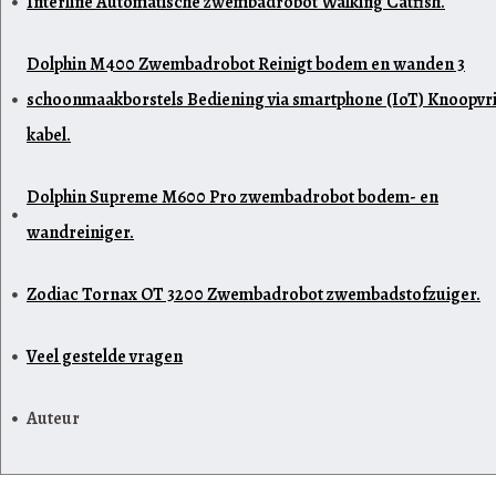
Interline Automatische zwembadrobot Walking Catfish.
Dolphin M400 Zwembadrobot Reinigt bodem en wanden 3
schoonmaakborstels Bediening via smartphone (IoT) Knoopvri
kabel.
Dolphin Supreme M600 Pro zwembadrobot bodem- en
wandreiniger.
Zodiac Tornax OT 3200 Zwembadrobot zwembadstofzuiger.
Veel gestelde vragen
Auteur