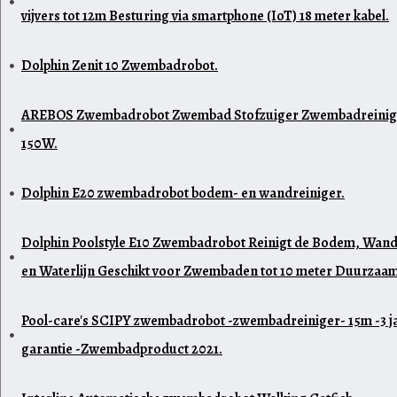
vijvers tot 12m Besturing via smartphone (IoT) 18 meter kabel.
Dolphin Zenit 10 Zwembadrobot.
AREBOS Zwembadrobot Zwembad Stofzuiger Zwembadreinig
150W.
Dolphin E20 zwembadrobot bodem- en wandreiniger.
Dolphin Poolstyle E10 Zwembadrobot Reinigt de Bodem, Wan
en Waterlijn Geschikt voor Zwembaden tot 10 meter Duurzaam
Pool-care's SCIPY zwembadrobot -zwembadreiniger- 15m -3 j
garantie -Zwembadproduct 2021.