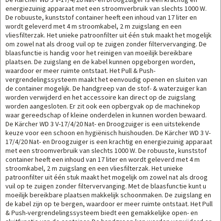
energiezuinig apparaat met een stroomverbruik van slechts 1000 W.
De robuuste, kunststof container heeft een inhoud van 17 liter en
wordt geleverd met 4 m stroomkabel, 2 m zuigslang en een
vliesfilterzak. Het unieke patroonfilter uit één stuk maakt het mogelijk
om zowel nat als droog vuil op te zuigen zonder filtervervanging. De
blaasfunctie is handig voor het reinigen van moeilijk bereikbare
plaatsen. De zuigslang en de kabel kunnen opgeborgen worden,
waardoor er meer ruimte ontstaat. Het Pull & Push-
vergrendelingssysteem maakt het eenvoudig openen en sluiten van
de container mogelijk. De handgreep van de stof- & waterzuiger kan
worden verwijderd en het accessoire kan direct op de zuigslang
worden aangesloten. Er zit ook een opbergvak op de machinekop
waar gereedschap of kleine onderdelen in kunnen worden bewaard.
De Kärcher WD 3 V-17/4/20 Nat- en Droogzuiger is een uitstekende
keuze voor een schoon en hygiënisch huishouden. De Kärcher WD 3 V-
17/4/20 Nat- en Droogzuiger is een krachtig en energiezuinig apparaat
met een stroomverbruik van slechts 1000 W. De robuuste, kunststof
container heeft een inhoud van 17 liter en wordt geleverd met 4 m
stroomkabel, 2 m zuigslang en een vliesfilterzak. Het unieke
patroonfilter uit één stuk maakt het mogelijk om zowel nat als droog
vuil op te zuigen zonder filtervervanging. Met de blaasfunctie kunt u
moeilijk bereikbare plaatsen makkelijk schoonmaken. De zuigslang en
de kabel zijn op te bergen, waardoor er meer ruimte ontstaat. Het Pull
& Push-vergrendelingssysteem biedt een gemakkelijke open- en