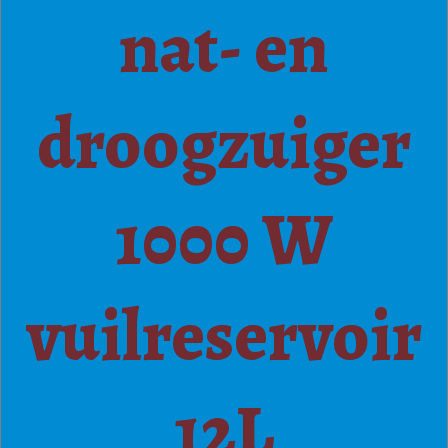
nat- en
droogzuiger
1000 W
vuilreservoir
12L