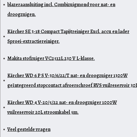
blazeraansluiting incl. Combizuigmond voor nat- en
droogzuigen.
Kärcher SE 3-18 Compact Tapijtreiniger Excl. accu en lader
Sproei-extractiereiniger.
Makita stofzuiger VC2512L 230 V L-klasse.
Kärcher WD 6 P S V-30/6/22/T nat- en droogzuiger 1300W
geïntegreerd stopcontact afvoerschroef RVS vuilreservoir 30L
Kärcher WD 4 V-20/5/22 nat- en droogzuiger 1000W
vuilreservoir 20L stroomkabel 5m.
Veel gestelde vragen