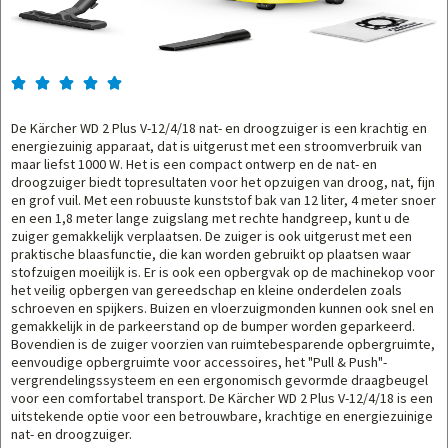





De Kärcher WD 2 Plus V-12/4/18 nat- en droogzuiger is een krachtig en
energiezuinig apparaat, dat is uitgerust met een stroomverbruik van
maar liefst 1000 W. Het is een compact ontwerp en de nat- en
droogzuiger biedt topresultaten voor het opzuigen van droog, nat, fijn
en grof vuil. Met een robuuste kunststof bak van 12 liter, 4 meter snoer
en een 1,8 meter lange zuigslang met rechte handgreep, kunt u de
zuiger gemakkelijk verplaatsen. De zuiger is ook uitgerust met een
praktische blaasfunctie, die kan worden gebruikt op plaatsen waar
stofzuigen moeilijk is. Er is ook een opbergvak op de machinekop voor
het veilig opbergen van gereedschap en kleine onderdelen zoals
schroeven en spijkers. Buizen en vloerzuigmonden kunnen ook snel en
gemakkelijk in de parkeerstand op de bumper worden geparkeerd.
Bovendien is de zuiger voorzien van ruimtebesparende opbergruimte,
eenvoudige opbergruimte voor accessoires, het "Pull & Push"-
vergrendelingssysteem en een ergonomisch gevormde draagbeugel
voor een comfortabel transport. De Kärcher WD 2 Plus V-12/4/18 is een
uitstekende optie voor een betrouwbare, krachtige en energiezuinige
nat- en droogzuiger.