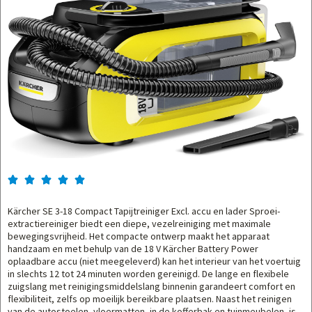





Kärcher SE 3-18 Compact Tapijtreiniger Excl. accu en lader Sproei-
extractiereiniger biedt een diepe, vezelreiniging met maximale
bewegingsvrijheid. Het compacte ontwerp maakt het apparaat
handzaam en met behulp van de 18 V Kärcher Battery Power
oplaadbare accu (niet meegeleverd) kan het interieur van het voertuig
in slechts 12 tot 24 minuten worden gereinigd. De lange en flexibele
zuigslang met reinigingsmiddelslang binnenin garandeert comfort en
flexibiliteit, zelfs op moeilijk bereikbare plaatsen. Naast het reinigen
van de autostoelen, vloermatten, in de kofferbak en tuinmeubelen, is