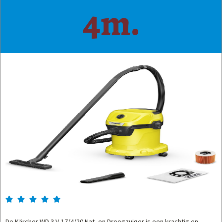
4m.





De Kärcher WD 3 V-17/4/20 Nat- en Droogzuiger is een krachtig en