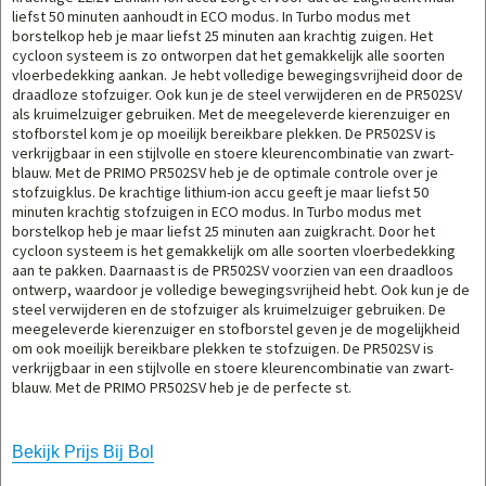
liefst 50 minuten aanhoudt in ECO modus. In Turbo modus met
borstelkop heb je maar liefst 25 minuten aan krachtig zuigen. Het
cycloon systeem is zo ontworpen dat het gemakkelijk alle soorten
vloerbedekking aankan. Je hebt volledige bewegingsvrijheid door de
draadloze stofzuiger. Ook kun je de steel verwijderen en de PR502SV
als kruimelzuiger gebruiken. Met de meegeleverde kierenzuiger en
stofborstel kom je op moeilijk bereikbare plekken. De PR502SV is
verkrijgbaar in een stijlvolle en stoere kleurencombinatie van zwart-
blauw. Met de PRIMO PR502SV heb je de optimale controle over je
stofzuigklus. De krachtige lithium-ion accu geeft je maar liefst 50
minuten krachtig stofzuigen in ECO modus. In Turbo modus met
borstelkop heb je maar liefst 25 minuten aan zuigkracht. Door het
cycloon systeem is het gemakkelijk om alle soorten vloerbedekking
aan te pakken. Daarnaast is de PR502SV voorzien van een draadloos
ontwerp, waardoor je volledige bewegingsvrijheid hebt. Ook kun je de
steel verwijderen en de stofzuiger als kruimelzuiger gebruiken. De
meegeleverde kierenzuiger en stofborstel geven je de mogelijkheid
om ook moeilijk bereikbare plekken te stofzuigen. De PR502SV is
verkrijgbaar in een stijlvolle en stoere kleurencombinatie van zwart-
blauw. Met de PRIMO PR502SV heb je de perfecte st.
Bekijk Prijs Bij Bol