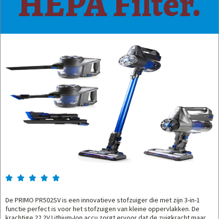
HEPA Filter.





De PRIMO PR502SV is een innovatieve stofzuiger die met zijn 3-in-1
functie perfect is voor het stofzuigen van kleine oppervlakken. De
krachtige 22.2V Lithium-Ion accu zorgt ervoor dat de zuigkracht maar