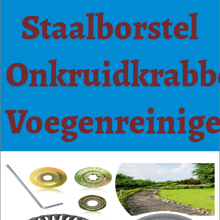
Staalborstel
Onkruidkrabb
Voegenreinige