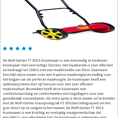





De Wolf-Garten TT 350 S Kooimaaier is een eenvoudig te bedienen
kooimaaier met veel nuttige functies. Het maaibereik is zeer effectief
en bedraagt tot 150m2 met een maaibreedte van 35cm. Daarnaast
beschikt deze maaier over een traploze maaihoogteverstelling voor
het krijgen van de perfecte maaihoogte. De kooimaaier heeft een
spilmaaisysteem met vijf messen voor een zeer efficiënt
maairesultaat. Bovendien heeft deze kooimaaier een
comfortstuurstang en comfortwielen met kogellagers voor een
gemakkelijk vooruitduwen. Als extra optie is deze maaier uit te breiden
met de Wolf-Garten Grasopvangzak FS 350 (niet inbegrepen) om het
gras direct op te vangen na het maaien. De Wolf-Garten TT 350 S
Kooimaaier is een krachtig en veelzijdig maaigereedschap dat
geschikt is voor elke kleine tuin. De kooimaaier is ontworpen voor