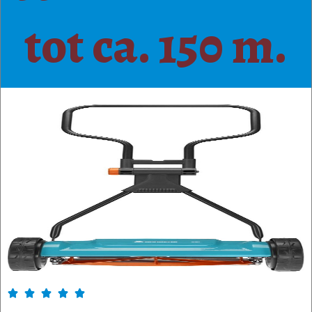
tot ca. 150 m.




