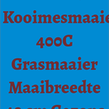
Kooimesmaai
400C
Grasmaaier
Maaibreedte