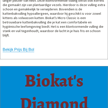
langer plezier van hebt. Deze klontvormende vulling bevat ook korrels
die gemaakt zijn van plantaardige vezels. Hierdoor is deze vulling extra
schoon en gemakkelijk te verwijderen. Bovendien is de
kattenbakvulling hypoallergeen, waardoor hij geschikt is voor zowel
kittens als volwassen katten. Biokat’s Micro Classic is een
betrouwbare kattenbakvulling die je kat een comfortabele en
hygiënische leefomgeving biedt. Het is een klontvormende vulling die
stank en vuil tegenhoudt, waardoor de lucht in je huis fris en schoon
blijft.
Bekijk Prijs Bij Bol
Biokat's
Diamond