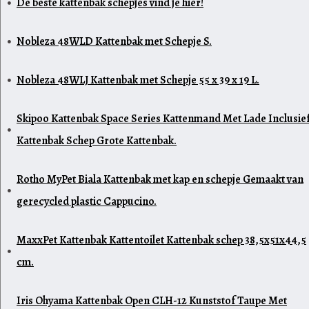
De beste kattenbak schepjes vind je hier!
Nobleza 48WLD Kattenbak met Schepje S.
Nobleza 48WLJ Kattenbak met Schepje 55 x 39 x 19 L.
Skipoo Kattenbak Space Series Kattenmand Met Lade Inclusie
Kattenbak Schep Grote Kattenbak.
Rotho MyPet Biala Kattenbak met kap en schepje Gemaakt van
gerecycled plastic Cappucino.
MaxxPet Kattenbak Kattentoilet Kattenbak schep 38,5x51x44,5
cm.
Iris Ohyama Kattenbak Open CLH-12 Kunststof Taupe Met