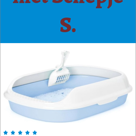
S.




