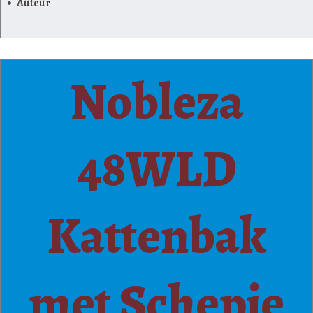
Auteur
Nobleza
48WLD
Kattenbak
met Schepje