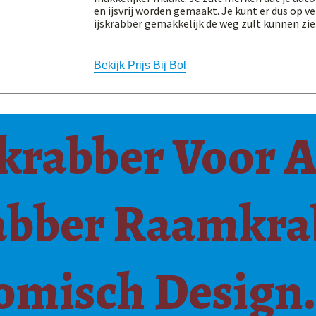
en ijsvrij worden gemaakt. Je kunt er dus op v
ijskrabber gemakkelijk de weg zult kunnen zien
Bekijk Prijs Bij Bol
skrabber Voor 
bber Raamkra
omisch Design.