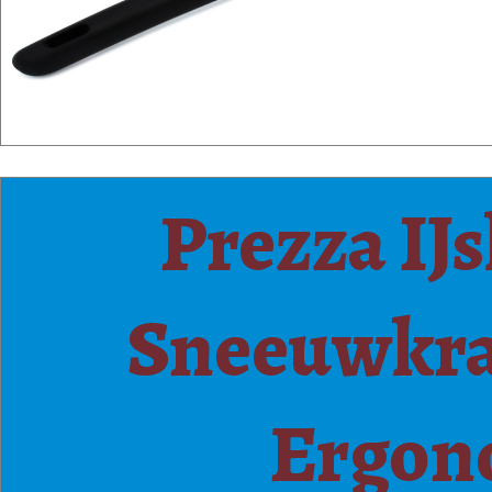
Prezza IJ
Sneeuwkra
Ergon