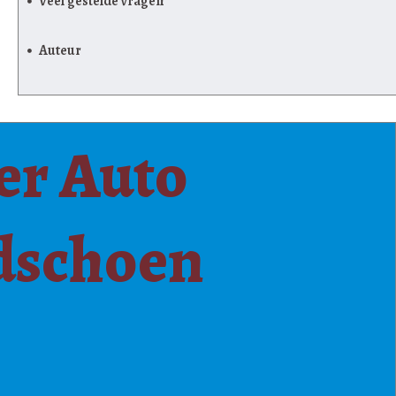
Veel gestelde vragen
Auteur
er Auto
ndschoen