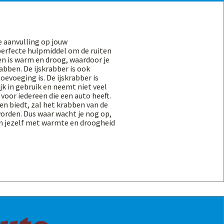
e aanvulling op jouw
 perfecte hulpmiddel om de ruiten
oen is warm en droog, waardoor je
abben. De ijskrabber is ook
oevoeging is. De ijskrabber is
jk in gebruik en neemt niet veel
 voor iedereen die een auto heeft.
n biedt, zal het krabben van de
worden. Dus waar wacht je nog op,
en jezelf met warmte en droogheid