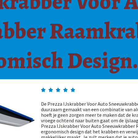
skrabber Voor 
bber Raamkra
omisch Design.





De Prezza IJskrabber Voor Auto Sneeuwkrabbe
duurzaam gemaakt van een combinatie van al
hoeft je geen zorgen meer te maken dat de krabb
vroege ochtend naar buiten gaat om de ijslaag 
Prezza IJskrabber Voor Auto Sneeuwkrabber 
ergonomisch design dat het krabben en verwij
makkelijker maakt. Je zult merken dat je aut