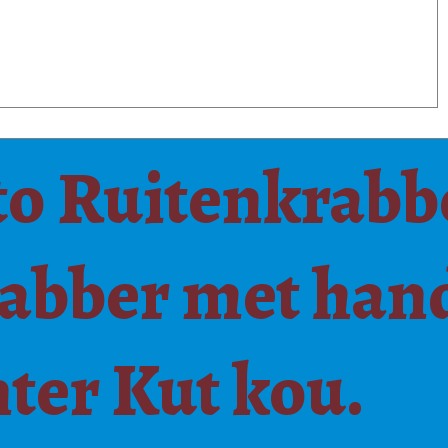
to Ruitenkrabb
rabber met ha
ter Kut kou.