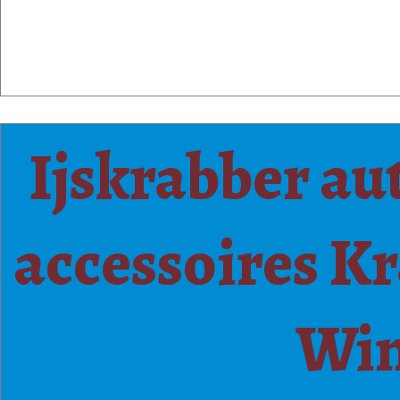
Ijskrabber au
accessoires K
Win