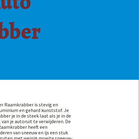
Auto
bber
r Raamkrabber is stevig en
uminium en gehard kunststof. Je
er je in de steek laat als je in de
van je autoruit te verwijderen. De
Raamkrabber heeft een
deren van sneeuw en ijs een stuk
oruiten met weinig moeite sneeuw-