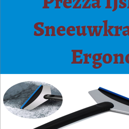
Prezza IJ
Sneeuwkra
Ergon