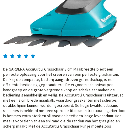





De GARDENA AccuCut Li Grasschaar 8 cm Maaibreedte biedt een
perfecte oplossing voor het creëren van een perfecte graskanten.
Dankzij de compacte, batterij-aangedreven gereedschap, is een
efficiënte bediening gegarandeerd. De ergonomisch ontworpen
handgreep en de grote vergrendelknop en schakelaar maken de
bediening gemakkelijk en veilig. De AccuCut Li Grasschaar is uitgerust
met een 8 cm brede maaibalk, waardoor graskanten met scherpe,
strakke lijnen kunnen worden gecreëerd. De hoge kwaliteit Japans
staalmes is bekleed met een speciale titanium-nitraatcoating. Hierdoor
is het mes extra sterk en slijtvast en heeft een lange levensduur. Het
mes is voorzien van een snijrand die de randen van het gras glad en
scherp maakt. Met de AccuCut Li Grasschaar kun je moeiteloos