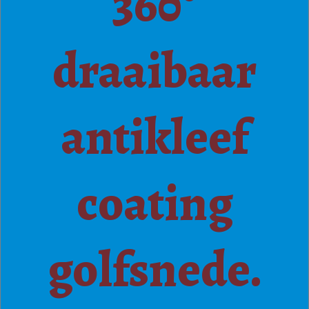
360°
draaibaar
antikleef
coating
golfsnede.