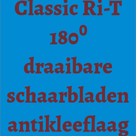
Classic Ri-T
180⁰
draaibare
schaarbladen
antikleeflaag